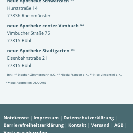
neue Apotheke Schwarzach
*³
Hurststraße 14
77836 Rheinmünster
neue Apotheke center.Vimbuch
*⁴
Vimbucher Straße 75
77815 Bühl
neue Apotheke Stadtgarten
*⁴
Eisenbahnstraße 21
77815 Bühl
Inh.: *¹ Stephan Zimmermann e.K., *² Nicola Franzen e.K., *³ Nico Vincentini e.K.,
*⁴neue Apotheken D&A OHG
Notdienste
|
Impressum
|
Datenschutzerklärung
|
Barrierefreiheitserklärung
|
Kontakt
|
Versand
|
AGB
|
Vertrag widerrufen