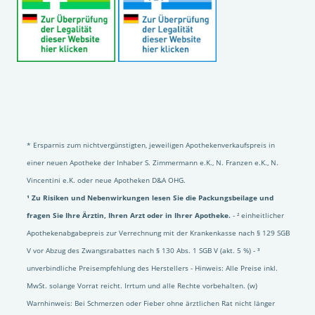
* Ersparnis zum nichtvergünstigten, jeweiligen Apothekenverkaufspreis in
einer neuen Apotheke der Inhaber S. Zimmermann e.K., N. Franzen e.K., N.
Vincentini e.K. oder neue Apotheken D&A OHG.
¹ Zu Risiken und Nebenwirkungen lesen Sie die Packungsbeilage und
fragen Sie Ihre Ärztin, Ihren Arzt oder in Ihrer Apotheke.
- ² einheitlicher
Apothekenabgabepreis zur Verrechnung mit der Krankenkasse nach § 129 SGB
V vor Abzug des Zwangsrabattes nach § 130 Abs. 1 SGB V (akt. 5 %) - ³
unverbindliche Preisempfehlung des Herstellers - Hinweis: Alle Preise inkl.
MwSt. solange Vorrat reicht. Irrtum und alle Rechte vorbehalten. (w)
Warnhinweis: Bei Schmerzen oder Fieber ohne ärztlichen Rat nicht länger