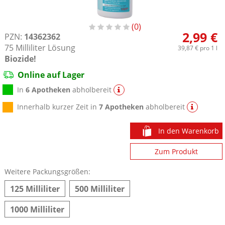
0
2,99 €
PZN:
14362362
75
Milliliter
Lösung
39,87 €
pro 1 l
Biozide!
Online auf Lager
In
6 Apotheken
abholbereit
Innerhalb kurzer Zeit in
7 Apotheken
abholbereit
In den Warenkorb
Zum Produkt
Weitere Packungsgrößen:
125 Milliliter
500 Milliliter
1000 Milliliter