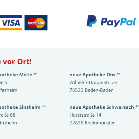
 vor Ort!
potheke Mitte
*¹
neue Apotheke Oos
*¹
eg 5
Wilhelm-Drapp-Str. 23
ffezheim
76532 Baden-Baden
potheke Sinzheim
*¹
neue Apotheke Schwarzach
*
raße 68
Hurststraße 14
inzheim
77836 Rheinmünster