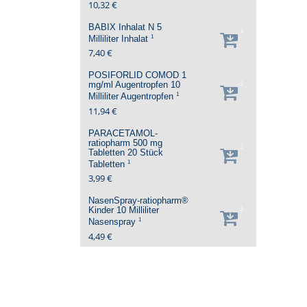
10,32 €
BABIX Inhalat N
5
1
1
Milliliter
Inhalat
7,40 €
POSIFORLID COMOD 1
mg/ml Augentropfen
10
1
1
Milliliter
Augentropfen
11,94 €
PARACETAMOL-
ratiopharm 500 mg
1
Tabletten
20 Stück
1
Tabletten
3,99 €
NasenSpray-ratiopharm®
Kinder
10 Milliliter
1
1
Nasenspray
4,49 €