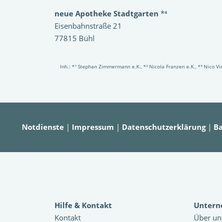
neue Apotheke Stadtgarten
*⁴
Eisenbahnstraße 21
77815 Bühl
Inh.: *¹ Stephan Zimmermann e.K., *² Nicola Franzen e.K., *³ Nico 
Notdienste
|
Impressum
|
Datenschutzerklärung
|
Ba
Hilfe & Kontakt
Unter
Kontakt
Über un