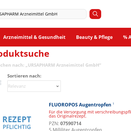
Arzneimittel & Gesundheit
Beauty & Pflege
% 
oduktsuche
uchen nach:
„
URSAPHARM Arzneimittel GmbH
“
Sortieren nach:
FLUOROPOS Augentropfen
1
Für die Versorgung mit verschreibungspf
das Originalrezept.
PZN:
07590714
5
Milliliter
Augentropfen