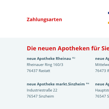
Zahlungsarten
Die neuen Apotheken für Sie
neue Apotheke Rheinau
*²
neue A
Rheinauer Ring 160/3
Mittelw
76437 Rastatt
76473 I
neue Apotheke markt.Sinzheim
*⁴
neue A
Industriestraße 22
Hauptst
76547 Sinzheim
76547 S