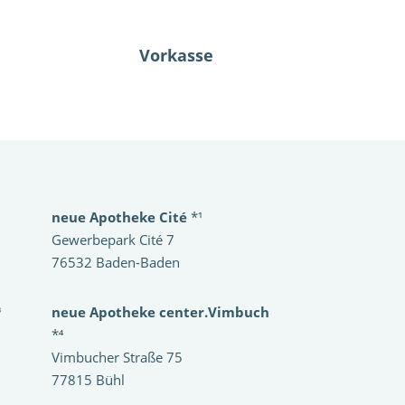
Vorkasse
neue Apotheke Cité
*¹
Gewerbepark Cité 7
76532 Baden-Baden
³
neue Apotheke center.Vimbuch
*⁴
Vimbucher Straße 75
77815 Bühl