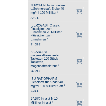
NUROFEN Junior Fieber-
u.Schmerzsaft Erdbe.40
1
1
mg/ml
100 Milliliter
8,19 €
IBEROGAST Classic
Flüssigkeit zum
Einnehmen
20 Milliliter
1
Flüssigkeit zum
1
Einnehmen
11,58 €
BICANORM
magensaftresistente
Tabletten
100 Stück
1
Tabletten,
1
magensaftresistent
26,99 €
IBU-RATIOPHARM
Fiebersaft für Kinder 40
1
1
mg/ml
100 Milliliter
Saft
7,24 €
BABIX Inhalat N
10
1
1
Milliliter
Inhalat