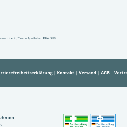
Vincentini e.K., *⁴neue Apotheken D&A OHG
rrierefreiheitserklärung
|
Kontakt
|
Versand
|
AGB
|
Vertr
nehmen
s