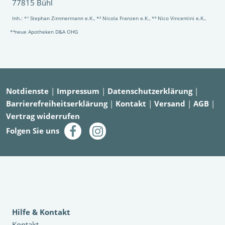
77815 Bühl
Inh.: *¹ Stephan Zimmermann e.K., *² Nicola Franzen e.K., *³ Nico Vincentini e.K.,
*⁴neue Apotheken D&A OHG
Notdienste
|
Impressum
|
Datenschutzerklärung
|
Barrierefreiheitserklärung
|
Kontakt
|
Versand
|
AGB
|
Vertrag widerrufen
Folgen Sie uns
Hilfe & Kontakt
Kontakt