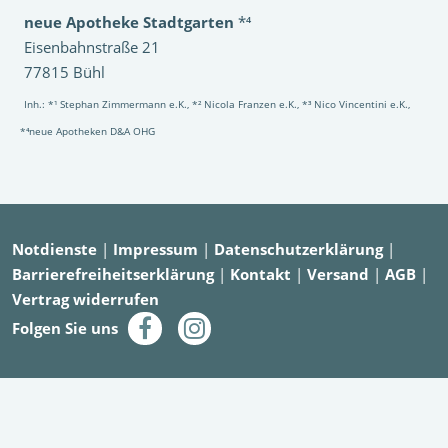
neue Apotheke Stadtgarten
*⁴
Eisenbahnstraße 21
77815 Bühl
Inh.: *¹ Stephan Zimmermann e.K., *² Nicola Franzen e.K., *³ Nico Vincentini e.K.,
*⁴neue Apotheken D&A OHG
Notdienste
|
Impressum
|
Datenschutzerklärung
|
Barrierefreiheitserklärung
|
Kontakt
|
Versand
|
AGB
|
Vertrag widerrufen
Folgen Sie uns