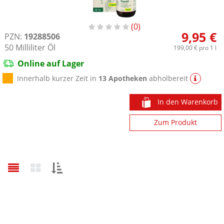
0
9,95 €
PZN:
19288506
50
Milliliter
Öl
199,00 €
pro 1 l
Online auf Lager
Innerhalb kurzer Zeit in
13 Apotheken
abholbereit
In den Warenkorb
Zum Produkt
Sortieren
nach: