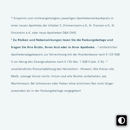
* Ersparnis zum nichtvergünstigten, jeweiligen Apothekenverkaufspreis in
einer neuen Apotheke der Inhaber S. Zimmermann e.K., N. Franzen e.K., N.
Vincentini e.K. oder neue Apotheken D&A OHG.
¹ Zu Risiken und Nebenwirkungen lesen Sie die Packungsbeilage und
fragen Sie Ihre Ärztin, Ihren Arzt oder in Ihrer Apotheke.
- ² einheitlicher
Apothekenabgabepreis zur Verrechnung mit der Krankenkasse nach § 129 SGB
V vor Abzug des Zwangsrabattes nach § 130 Abs. 1 SGB V (akt. 5 %) - ³
unverbindliche Preisempfehlung des Herstellers - Hinweis: Alle Preise inkl.
MwSt. solange Vorrat reicht. Irrtum und alle Rechte vorbehalten. (w)
Warnhinweis: Bei Schmerzen oder Fieber ohne ärztlichen Rat nicht länger
anwenden als in der Packungsbeilage vorgegeben!