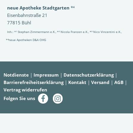
neue Apotheke Stadtgarten
*⁴
Eisenbahnstraße 21
77815 Bühl
Inh.: *¹ Stephan Zimmermann e.K., *² Nicola Franzen e.K., *³ Nico Vincentini e.K.,
*⁴neue Apotheken D&A OHG
Notdienste
|
Impressum
|
Datenschutzerklärung
|
Barrierefreiheitserklärung
|
Kontakt
|
Versand
|
AGB
|
Vertrag widerrufen
Folgen Sie uns