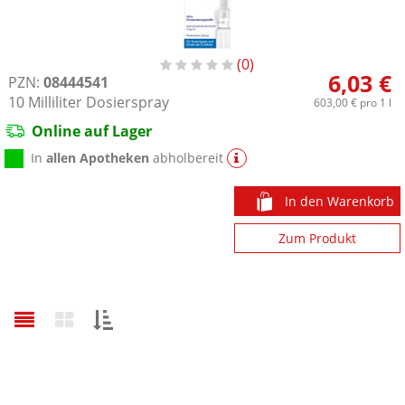
0
6,03 €
PZN:
08444541
10
Milliliter
Dosierspray
603,00 €
pro 1 l
Online auf Lager
In
allen Apotheken
abholbereit
In den Warenkorb
Zum Produkt
Sortieren
nach: