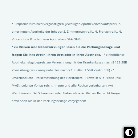
* Ersparnis zum nichtvergünstigten, jeweiligen Apothekenverkaufspreis in
einer neuen Apotheke der Inhaber S. Zimmermann e.K., N. Franzen e.K., N.
Vincentini e.K. oder neue Apotheken D&A OHG.
¹ Zu Risiken und Nebenwirkungen lesen Sie die Packungsbeilage und
fragen Sie Ihre Ärztin, Ihren Arzt oder in Ihrer Apotheke.
- ² einheitlicher
Apothekenabgabepreis zur Verrechnung mit der Krankenkasse nach § 129 SGB
V vor Abzug des Zwangsrabattes nach § 130 Abs. 1 SGB V (akt. 5 %) - ³
unverbindliche Preisempfehlung des Herstellers - Hinweis: Alle Preise inkl.
MwSt. solange Vorrat reicht. Irrtum und alle Rechte vorbehalten. (w)
Warnhinweis: Bei Schmerzen oder Fieber ohne ärztlichen Rat nicht länger
anwenden als in der Packungsbeilage vorgegeben!