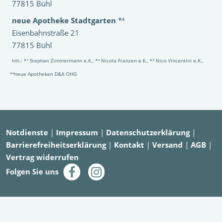
77815 Bühl
neue Apotheke Stadtgarten
*⁴
Eisenbahnstraße 21
77815 Bühl
Inh.: *¹ Stephan Zimmermann e.K., *² Nicola Franzen e.K., *³ Nico Vincentini e.K.,
*⁴neue Apotheken D&A OHG
Notdienste
|
Impressum
|
Datenschutzerklärung
|
Barrierefreiheitserklärung
|
Kontakt
|
Versand
|
AGB
|
Vertrag widerrufen
Folgen Sie uns