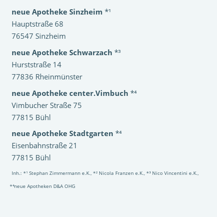
neue Apotheke Sinzheim
*¹
Hauptstraße 68
76547 Sinzheim
neue Apotheke Schwarzach
*³
Hurststraße 14
77836 Rheinmünster
neue Apotheke center.Vimbuch
*⁴
Vimbucher Straße 75
77815 Bühl
neue Apotheke Stadtgarten
*⁴
Eisenbahnstraße 21
77815 Bühl
Inh.: *¹ Stephan Zimmermann e.K., *² Nicola Franzen e.K., *³ Nico Vincentini e.K.,
*⁴neue Apotheken D&A OHG