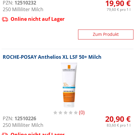
19,90 €
PZN:
12510232
250
Milliliter
Milch
79,60 €
pro 1 l
Online nicht auf Lager
Zum Produkt
ROCHE-POSAY Anthelios XL LSF 50+ Milch
0
20,90 €
PZN:
12510226
250
Milliliter
Milch
83,60 €
pro 1 l
Online nicht auf Lager