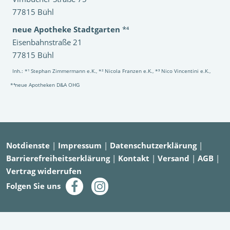
77815 Bühl
neue Apotheke Stadtgarten
*⁴
Eisenbahnstraße 21
77815 Bühl
Inh.: *¹ Stephan Zimmermann e.K., *² Nicola Franzen e.K., *³ Nico Vincentini e.K.,
*⁴neue Apotheken D&A OHG
Notdienste
|
Impressum
|
Datenschutzerklärung
|
Barrierefreiheitserklärung
|
Kontakt
|
Versand
|
AGB
|
Vertrag widerrufen
Folgen Sie uns