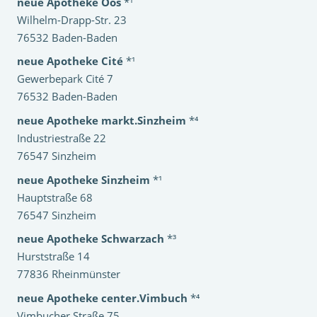
neue Apotheke Oos
*¹
Wilhelm-Drapp-Str. 23
76532 Baden-Baden
neue Apotheke Cité
*¹
Gewerbepark Cité 7
76532 Baden-Baden
neue Apotheke markt.Sinzheim
*⁴
Industriestraße 22
76547 Sinzheim
neue Apotheke Sinzheim
*¹
Hauptstraße 68
76547 Sinzheim
neue Apotheke Schwarzach
*³
Hurststraße 14
77836 Rheinmünster
neue Apotheke center.Vimbuch
*⁴
Vimbucher Straße 75