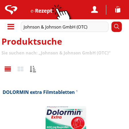
Produktsuche
Sie suchen nach:
„
Johnson & Johnson GmbH (OTC)
“
Sortieren
nach:
DOLORMIN extra Filmtabletten
1