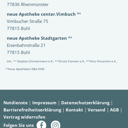
77836 Rheinmünster
neue Apotheke center.Vimbuch
*⁴
Vimbucher Straße 75
77815 Bühl
neue Apotheke Stadtgarten
*⁴
Eisenbahnstraße 21
77815 Bühl
Inh.: *¹ Stephan Zimmermann e.K., *² Nicola Franzen e.K., *³ Nico Vincentini e.K.,
*⁴neue Apotheken D&A OHG
Notdienste
|
Impressum
|
Datenschutzerklärung
|
Barrierefreiheitserklärung
|
Kontakt
|
Versand
|
AGB
|
Vertrag widerrufen
Folgen Sie uns