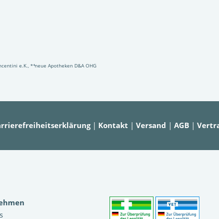
Vincentini e.K., *⁴neue Apotheken D&A OHG
rrierefreiheitserklärung
|
Kontakt
|
Versand
|
AGB
|
Vertr
nehmen
s