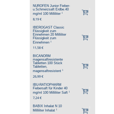
NUROFEN Junior Fieber-
u.Schmerzsaft Erdbe.40
1
1
mg/ml
100 Milliliter
8,19 €
IBEROGAST Classic
Flüssigkeit zum
Einnehmen
20 Milliliter
1
Flüssigkeit zum
1
Einnehmen
11,58 €
BICANORM
magensaftresistente
Tabletten
100 Stück
1
Tabletten,
1
magensaftresistent
26,99 €
IBU-RATIOPHARM
Fiebersaft für Kinder 40
1
1
mg/ml
100 Milliliter
Saft
7,24 €
BABIX Inhalat N
10
1
1
Milliliter
Inhalat