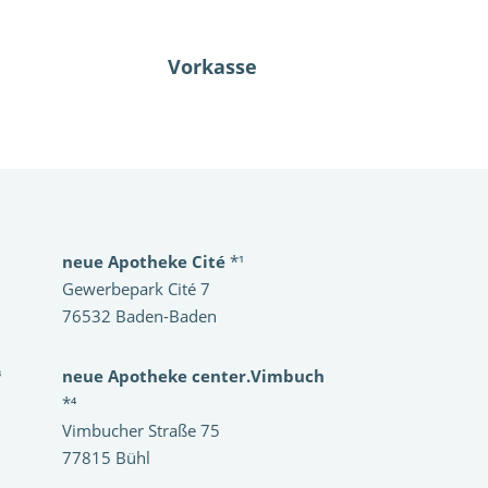
Vorkasse
neue Apotheke Cité
*¹
Gewerbepark Cité 7
76532 Baden-Baden
³
neue Apotheke center.Vimbuch
*⁴
Vimbucher Straße 75
77815 Bühl