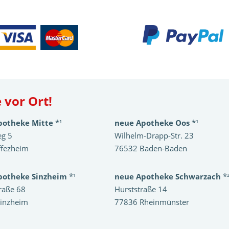
 vor Ort!
potheke Mitte
*¹
neue Apotheke Oos
*¹
eg 5
Wilhelm-Drapp-Str. 23
ffezheim
76532 Baden-Baden
potheke Sinzheim
*¹
neue Apotheke Schwarzach
*
raße 68
Hurststraße 14
inzheim
77836 Rheinmünster