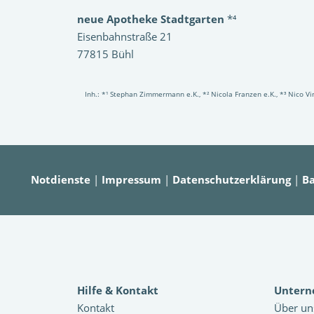
neue Apotheke Stadtgarten
*⁴
Eisenbahnstraße 21
77815 Bühl
Inh.: *¹ Stephan Zimmermann e.K., *² Nicola Franzen e.K., *³ Nico 
Notdienste
|
Impressum
|
Datenschutzerklärung
|
Ba
Hilfe & Kontakt
Unter
Kontakt
Über un