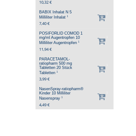
10,32 €
BABIX Inhalat N
5
1
1
Milliliter
Inhalat
7,40 €
POSIFORLID COMOD 1
mg/ml Augentropfen
10
1
1
Milliliter
Augentropfen
11,94 €
PARACETAMOL-
ratiopharm 500 mg
1
Tabletten
20 Stück
1
Tabletten
3,99 €
NasenSpray-ratiopharm®
Kinder
10 Milliliter
1
1
Nasenspray
4,49 €