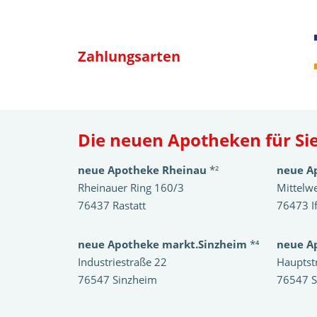
Zahlungsarten
Die neuen Apotheken für Sie
neue Apotheke Rheinau
*²
neue A
Rheinauer Ring 160/3
Mittelw
76437 Rastatt
76473 I
neue Apotheke markt.Sinzheim
*⁴
neue A
Industriestraße 22
Hauptst
76547 Sinzheim
76547 S