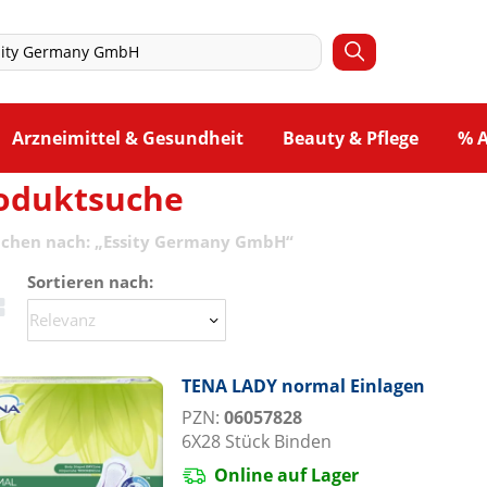
Arzneimittel & Gesundheit
Beauty & Pflege
% 
oduktsuche
uchen nach:
„
Essity Germany GmbH
“
Sortieren nach:
TENA LADY normal Einlagen
PZN:
06057828
6X28
Stück
Binden
Online auf Lager