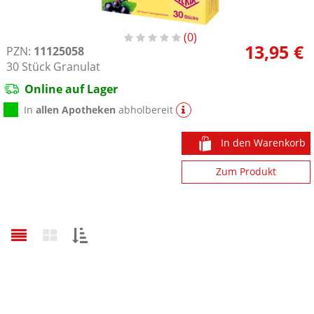
0
13,95 €
PZN:
11125058
30
Stück
Granulat
Online auf Lager
In
allen Apotheken
abholbereit
In den Warenkorb
Zum Produkt
Sortieren
nach: