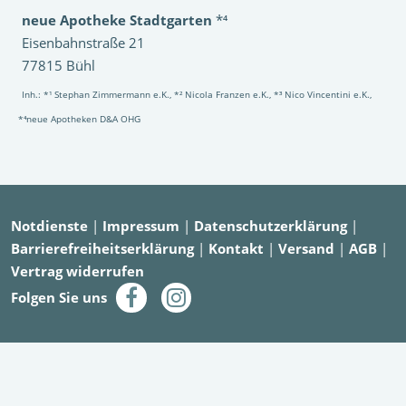
neue Apotheke Stadtgarten
*⁴
Eisenbahnstraße 21
77815 Bühl
Inh.: *¹ Stephan Zimmermann e.K., *² Nicola Franzen e.K., *³ Nico Vincentini e.K.,
*⁴neue Apotheken D&A OHG
Notdienste
|
Impressum
|
Datenschutzerklärung
|
Barrierefreiheitserklärung
|
Kontakt
|
Versand
|
AGB
|
Vertrag widerrufen
Folgen Sie uns