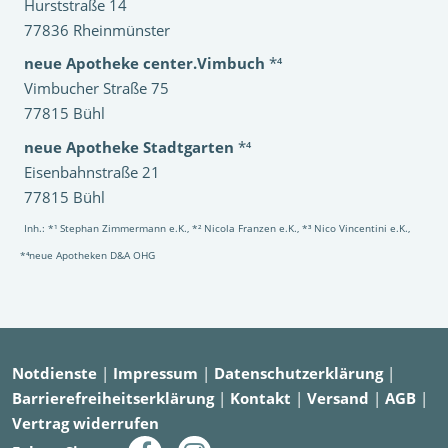
Hurststraße 14
77836 Rheinmünster
neue Apotheke center.Vimbuch
*⁴
Vimbucher Straße 75
77815 Bühl
neue Apotheke Stadtgarten
*⁴
Eisenbahnstraße 21
77815 Bühl
Inh.: *¹ Stephan Zimmermann e.K., *² Nicola Franzen e.K., *³ Nico Vincentini e.K.,
*⁴neue Apotheken D&A OHG
Notdienste
|
Impressum
|
Datenschutzerklärung
|
Barrierefreiheitserklärung
|
Kontakt
|
Versand
|
AGB
|
Vertrag widerrufen