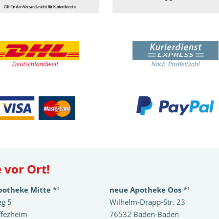
 vor Ort!
potheke Mitte
*¹
neue Apotheke Oos
*¹
eg 5
Wilhelm-Drapp-Str. 23
ffezheim
76532 Baden-Baden