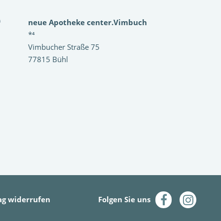
³
neue Apotheke center.Vimbuch
*⁴
Vimbucher Straße 75
77815 Bühl
ag widerrufen
Folgen Sie uns