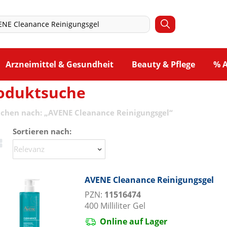
Arzneimittel & Gesundheit
Beauty & Pflege
% 
oduktsuche
uchen nach:
„
AVENE Cleanance Reinigungsgel
“
Sortieren nach:
AVENE Cleanance Reinigungsgel
PZN:
11516474
400
Milliliter
Gel
Online auf Lager