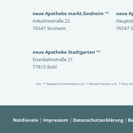
neue Apotheke markt.Sinzheim
*⁴
neue A
Industriestraße 22
Hauptst
76547 Sinzheim
76547 S
neue Apotheke Stadtgarten
*⁴
Eisenbahnstraße 21
77815 Bühl
Inh.: *¹ Stephan Zimmermann e.K., *² Nicola Franzen e.K., *³ Nico 
Notdienste
|
Impressum
|
Datenschutzerklärung
|
Ba