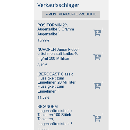
Verkaufsschlager
» MEIST VERKAUFTE PRODUKTE
POSIFORMIN 2%
Augensalbe
5 Gramm
1
1
Augensalbe
15,99 €
NUROFEN Junior Fieber-
u.Schmerzsaft Erdbe.40
1
1
mg/ml
100 Milliliter
8,19 €
IBEROGAST Classic
Flüssigkeit zum
Einnehmen
20 Milliliter
1
Flüssigkeit zum
1
Einnehmen
11,58 €
BICANORM
magensaftresistente
Tabletten
100 Stück
1
Tabletten,
1
magensaftresistent
26,99 €