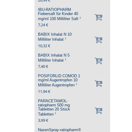
IBU-RATIOPHARM
Fiebersaft für Kinder 40
1
1
mg/ml
100 Milliliter
Saft
7,24 €
BABIX Inhalat N
10
1
1
Milliliter
Inhalat
10,32 €
BABIX Inhalat N
5
1
1
Milliliter
Inhalat
7,40 €
POSIFORLID COMOD 1
mg/ml Augentropfen
10
1
1
Milliliter
Augentropfen
11,94 €
PARACETAMOL-
ratiopharm 500 mg
1
Tabletten
20 Stück
1
Tabletten
3,99 €
NasenSpray-ratiopharm®