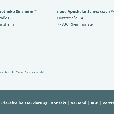
potheke Sinzheim
*¹
neue Apotheke Schwarzach
*
raße 68
Hurststraße 14
inzheim
77836 Rheinmünster
Vincentini e.K., *⁴neue Apotheken D&A OHG
rrierefreiheitserklärung
|
Kontakt
|
Versand
|
AGB
|
Vertr