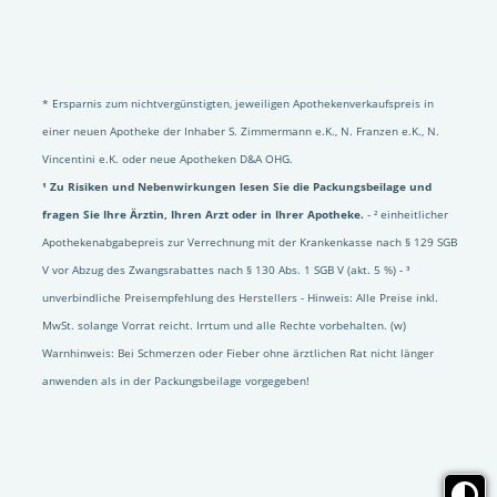
* Ersparnis zum nichtvergünstigten, jeweiligen Apothekenverkaufspreis in
einer neuen Apotheke der Inhaber S. Zimmermann e.K., N. Franzen e.K., N.
Vincentini e.K. oder neue Apotheken D&A OHG.
¹ Zu Risiken und Nebenwirkungen lesen Sie die Packungsbeilage und
fragen Sie Ihre Ärztin, Ihren Arzt oder in Ihrer Apotheke.
- ² einheitlicher
Apothekenabgabepreis zur Verrechnung mit der Krankenkasse nach § 129 SGB
V vor Abzug des Zwangsrabattes nach § 130 Abs. 1 SGB V (akt. 5 %) - ³
unverbindliche Preisempfehlung des Herstellers - Hinweis: Alle Preise inkl.
MwSt. solange Vorrat reicht. Irrtum und alle Rechte vorbehalten. (w)
Warnhinweis: Bei Schmerzen oder Fieber ohne ärztlichen Rat nicht länger
anwenden als in der Packungsbeilage vorgegeben!