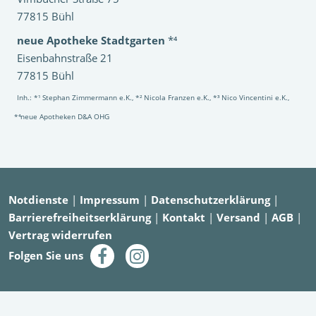
77815 Bühl
neue Apotheke Stadtgarten
*⁴
Eisenbahnstraße 21
77815 Bühl
Inh.: *¹ Stephan Zimmermann e.K., *² Nicola Franzen e.K., *³ Nico Vincentini e.K.,
*⁴neue Apotheken D&A OHG
Notdienste
|
Impressum
|
Datenschutzerklärung
|
Barrierefreiheitserklärung
|
Kontakt
|
Versand
|
AGB
|
Vertrag widerrufen
Folgen Sie uns