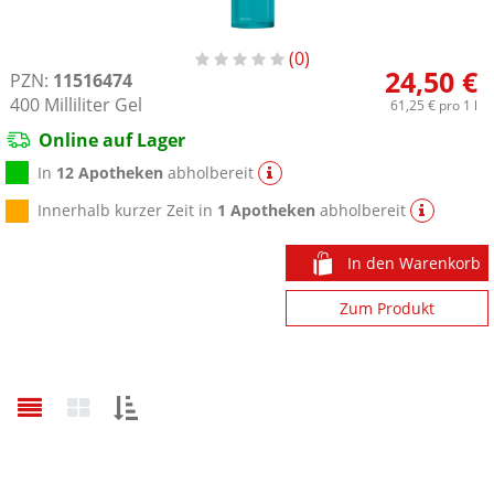
0
24,50 €
PZN:
11516474
400
Milliliter
Gel
61,25 €
pro 1 l
Online auf Lager
In
12 Apotheken
abholbereit
Innerhalb kurzer Zeit in
1 Apotheken
abholbereit
In den Warenkorb
Zum Produkt
Sortieren
nach: