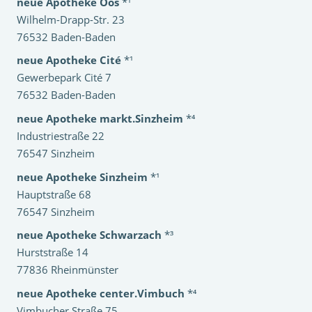
neue Apotheke Oos
*¹
Wilhelm-Drapp-Str. 23
76532 Baden-Baden
neue Apotheke Cité
*¹
Gewerbepark Cité 7
76532 Baden-Baden
neue Apotheke markt.Sinzheim
*⁴
Industriestraße 22
76547 Sinzheim
neue Apotheke Sinzheim
*¹
Hauptstraße 68
76547 Sinzheim
neue Apotheke Schwarzach
*³
Hurststraße 14
77836 Rheinmünster
neue Apotheke center.Vimbuch
*⁴
Vimbucher Straße 75