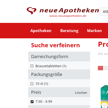
Apotheken
Beratung
Marken
Pr
Suche verfeinern
Sie s
Darreichungsform
Brausetabletten (1)
Packungsgröße
10 st (1)
Preis
Löschen
7.50 - 9.99