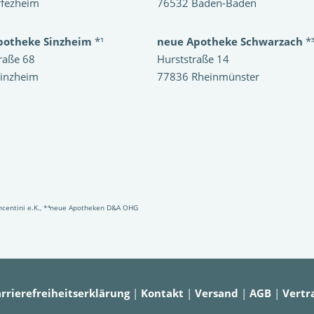
ffezheim
76532 Baden-Baden
potheke Sinzheim
*¹
neue Apotheke Schwarzach
*
raße 68
Hurststraße 14
inzheim
77836 Rheinmünster
Vincentini e.K., *⁴neue Apotheken D&A OHG
rrierefreiheitserklärung
|
Kontakt
|
Versand
|
AGB
|
Vertr