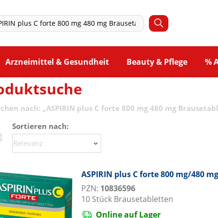
Arzneimittel & Gesundheit
Beauty & Pflege
% 
oduktsuche
uchen nach:
„
ASPIRIN plus C forte 800 mg 480 mg Brausetab
Sortieren nach:
ASPIRIN plus C forte 800 mg/480 m
PZN:
10836596
10
Stück
Brausetabletten
Online auf Lager