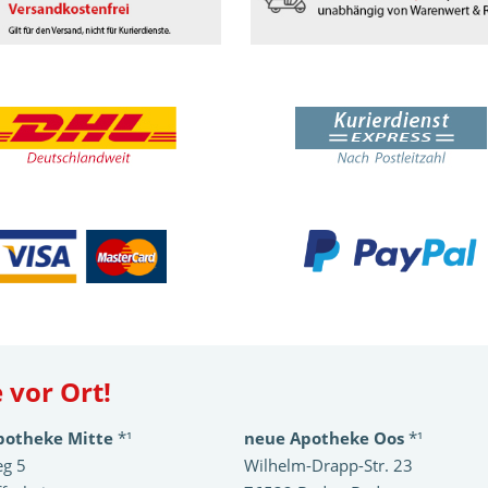
 vor Ort!
potheke Mitte
*¹
neue Apotheke Oos
*¹
eg 5
Wilhelm-Drapp-Str. 23