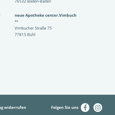
76532 Baden-Baden
³
neue Apotheke center.Vimbuch
*⁴
Vimbucher Straße 75
77815 Bühl
ag widerrufen
Folgen Sie uns