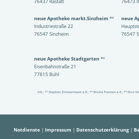
76437 Rastatt
76473 I
neue Apotheke markt.Sinzheim
*⁴
neue A
Industriestraße 22
Hauptst
76547 Sinzheim
76547 S
neue Apotheke Stadtgarten
*⁴
Eisenbahnstraße 21
77815 Bühl
Inh.: *¹ Stephan Zimmermann e.K., *² Nicola Franzen e.K., *³ Nico 
Notdienste
|
Impressum
|
Datenschutzerklärung
|
Ba