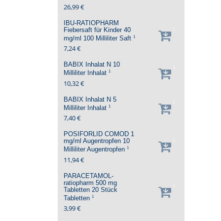
26,99 €
IBU-RATIOPHARM
Fiebersaft für Kinder 40
1
1
mg/ml
100 Milliliter
Saft
7,24 €
BABIX Inhalat N
10
1
1
Milliliter
Inhalat
10,32 €
BABIX Inhalat N
5
1
1
Milliliter
Inhalat
7,40 €
POSIFORLID COMOD 1
mg/ml Augentropfen
10
1
1
Milliliter
Augentropfen
11,94 €
PARACETAMOL-
ratiopharm 500 mg
1
Tabletten
20 Stück
1
Tabletten
3,99 €