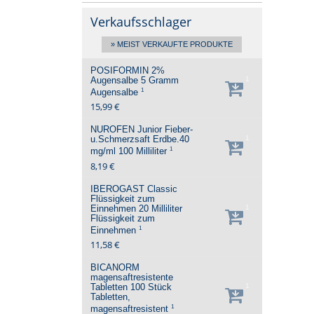
Verkaufsschlager
» MEIST VERKAUFTE PRODUKTE
POSIFORMIN 2%
Augensalbe
5 Gramm
1
1
Augensalbe
15,99 €
NUROFEN Junior Fieber-
u.Schmerzsaft Erdbe.40
1
1
mg/ml
100 Milliliter
8,19 €
IBEROGAST Classic
Flüssigkeit zum
Einnehmen
20 Milliliter
1
Flüssigkeit zum
1
Einnehmen
11,58 €
BICANORM
magensaftresistente
Tabletten
100 Stück
1
Tabletten,
1
magensaftresistent