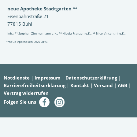
neue Apotheke Stadtgarten
*⁴
Eisenbahnstraße 21
77815 Bühl
Inh.: *¹ Stephan Zimmermann e.K., *² Nicola Franzen e.K., *³ Nico Vincentini e.K.,
*⁴neue Apotheken D&A OHG
Notdienste
|
Impressum
|
Datenschutzerklärung
|
Barrierefreiheitserklärung
|
Kontakt
|
Versand
|
AGB
|
Vertrag widerrufen
Folgen Sie uns