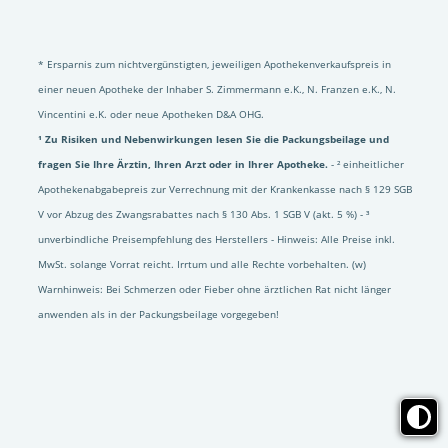
* Ersparnis zum nichtvergünstigten, jeweiligen Apothekenverkaufspreis in
einer neuen Apotheke der Inhaber S. Zimmermann e.K., N. Franzen e.K., N.
Vincentini e.K. oder neue Apotheken D&A OHG.
¹ Zu Risiken und Nebenwirkungen lesen Sie die Packungsbeilage und
fragen Sie Ihre Ärztin, Ihren Arzt oder in Ihrer Apotheke.
- ² einheitlicher
Apothekenabgabepreis zur Verrechnung mit der Krankenkasse nach § 129 SGB
V vor Abzug des Zwangsrabattes nach § 130 Abs. 1 SGB V (akt. 5 %) - ³
unverbindliche Preisempfehlung des Herstellers - Hinweis: Alle Preise inkl.
MwSt. solange Vorrat reicht. Irrtum und alle Rechte vorbehalten. (w)
Warnhinweis: Bei Schmerzen oder Fieber ohne ärztlichen Rat nicht länger
anwenden als in der Packungsbeilage vorgegeben!