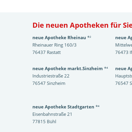
Die neuen Apotheken für Sie
neue Apotheke Rheinau
*²
neue A
Rheinauer Ring 160/3
Mittelw
76437 Rastatt
76473 I
neue Apotheke markt.Sinzheim
*⁴
neue A
Industriestraße 22
Hauptst
76547 Sinzheim
76547 S
neue Apotheke Stadtgarten
*⁴
Eisenbahnstraße 21
77815 Bühl