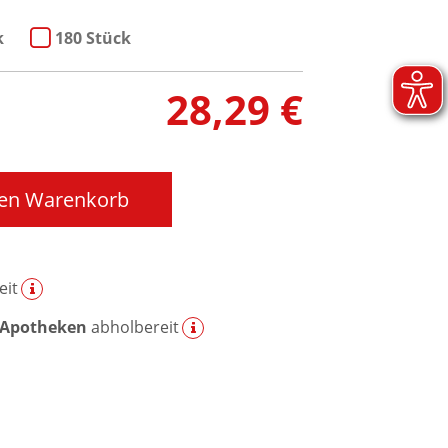
k
180 Stück
28,29 €
den Warenkorb
eit
 Apotheken
abholbereit