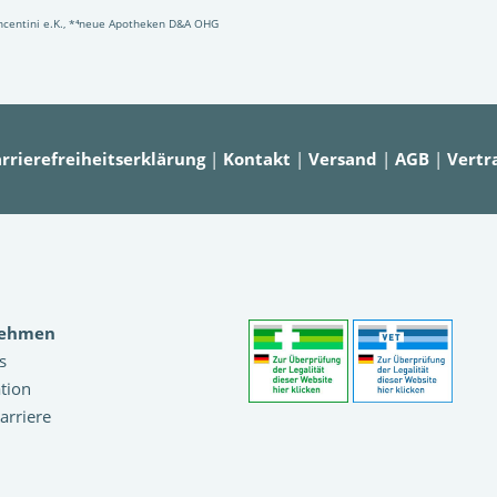
Vincentini e.K., *⁴neue Apotheken D&A OHG
rrierefreiheitserklärung
|
Kontakt
|
Versand
|
AGB
|
Vertr
nehmen
s
tion
arriere