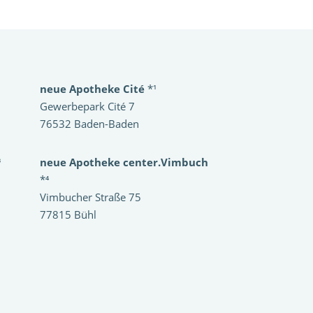
neue Apotheke Cité
*¹
Gewerbepark Cité 7
76532 Baden-Baden
³
neue Apotheke center.Vimbuch
*⁴
Vimbucher Straße 75
77815 Bühl