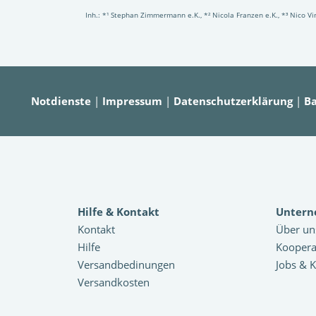
Inh.: *¹ Stephan Zimmermann e.K., *² Nicola Franzen e.K., *³ Nico 
Notdienste
|
Impressum
|
Datenschutzerklärung
|
Ba
Hilfe & Kontakt
Unter
Kontakt
Über un
Hilfe
Koopera
Versandbedinungen
Jobs & K
Versandkosten