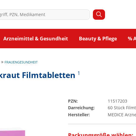
Arzneimittel & Gesundheit
Beauty & Pflege
% 
FRAUENGESUNDHEIT
kraut Filmtabletten
1
PZN:
11517203
Darreichung:
60
Stück
Filmt
Hersteller:
MEDICE Arzne
Packungsgröße wählen: