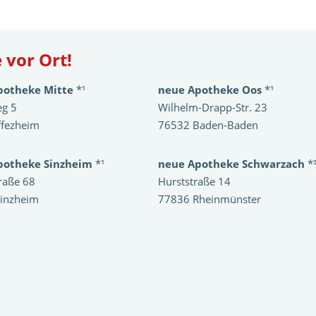
 vor Ort!
potheke Mitte
*¹
neue Apotheke Oos
*¹
eg 5
Wilhelm-Drapp-Str. 23
ffezheim
76532 Baden-Baden
potheke Sinzheim
*¹
neue Apotheke Schwarzach
*
raße 68
Hurststraße 14
inzheim
77836 Rheinmünster