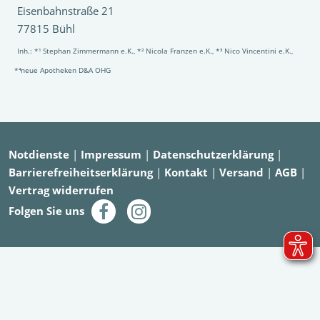
Eisenbahnstraße 21
77815 Bühl
Inh.: *¹ Stephan Zimmermann e.K., *² Nicola Franzen e.K., *³ Nico Vincentini e.K.,
*⁴neue Apotheken D&A OHG
Notdienste
|
Impressum
|
Datenschutzerklärung
|
Barrierefreiheitserklärung
|
Kontakt
|
Versand
|
AGB
|
Vertrag widerrufen
Folgen Sie uns