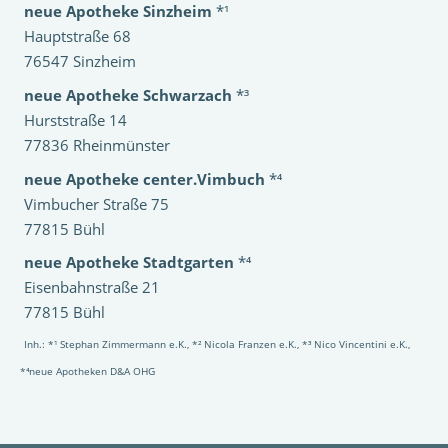
neue Apotheke Sinzheim
*¹
Hauptstraße 68
76547 Sinzheim
neue Apotheke Schwarzach
*³
Hurststraße 14
77836 Rheinmünster
neue Apotheke center.Vimbuch
*⁴
Vimbucher Straße 75
77815 Bühl
neue Apotheke Stadtgarten
*⁴
Eisenbahnstraße 21
77815 Bühl
Inh.: *¹ Stephan Zimmermann e.K., *² Nicola Franzen e.K., *³ Nico Vincentini e.K.,
*⁴neue Apotheken D&A OHG