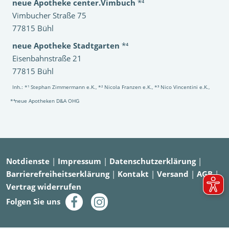
neue Apotheke center.Vimbuch
*⁴
Vimbucher Straße 75
77815 Bühl
neue Apotheke Stadtgarten
*⁴
Eisenbahnstraße 21
77815 Bühl
Inh.: *¹ Stephan Zimmermann e.K., *² Nicola Franzen e.K., *³ Nico Vincentini e.K.,
*⁴neue Apotheken D&A OHG
Notdienste
|
Impressum
|
Datenschutzerklärung
|
Barrierefreiheitserklärung
|
Kontakt
|
Versand
|
AGB
|
Vertrag widerrufen
Folgen Sie uns