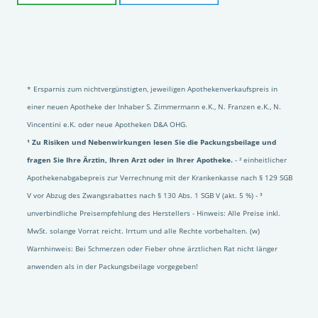
* Ersparnis zum nichtvergünstigten, jeweiligen Apothekenverkaufspreis in
einer neuen Apotheke der Inhaber S. Zimmermann e.K., N. Franzen e.K., N.
Vincentini e.K. oder neue Apotheken D&A OHG.
¹ Zu Risiken und Nebenwirkungen lesen Sie die Packungsbeilage und
fragen Sie Ihre Ärztin, Ihren Arzt oder in Ihrer Apotheke.
- ² einheitlicher
Apothekenabgabepreis zur Verrechnung mit der Krankenkasse nach § 129 SGB
V vor Abzug des Zwangsrabattes nach § 130 Abs. 1 SGB V (akt. 5 %) - ³
unverbindliche Preisempfehlung des Herstellers - Hinweis: Alle Preise inkl.
MwSt. solange Vorrat reicht. Irrtum und alle Rechte vorbehalten. (w)
Warnhinweis: Bei Schmerzen oder Fieber ohne ärztlichen Rat nicht länger
anwenden als in der Packungsbeilage vorgegeben!