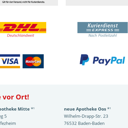
 vor Ort!
potheke Mitte
*¹
neue Apotheke Oos
*¹
eg 5
Wilhelm-Drapp-Str. 23
ffezheim
76532 Baden-Baden