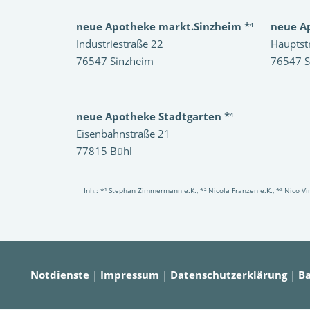
neue Apotheke markt.Sinzheim
*⁴
neue A
Industriestraße 22
Hauptst
76547 Sinzheim
76547 S
neue Apotheke Stadtgarten
*⁴
Eisenbahnstraße 21
77815 Bühl
Inh.: *¹ Stephan Zimmermann e.K., *² Nicola Franzen e.K., *³ Nico 
Notdienste
|
Impressum
|
Datenschutzerklärung
|
Ba