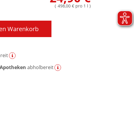
(
498,00 €
pro 1 l
)
den Warenkorb
reit
 Apotheken
abholbereit