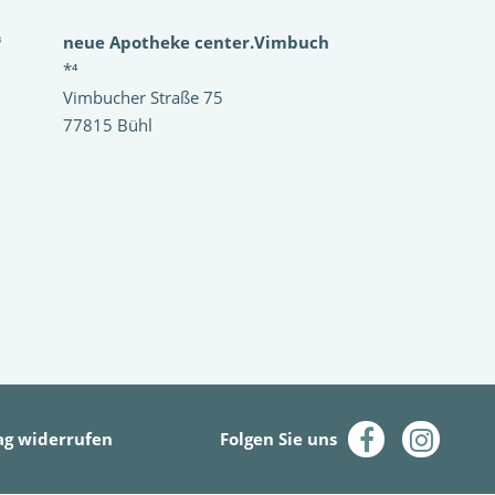
³
neue Apotheke center.Vimbuch
*⁴
Vimbucher Straße 75
77815 Bühl
ag widerrufen
Folgen Sie uns