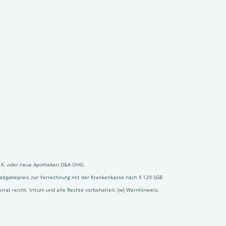
 e.K. oder neue Apotheken D&A OHG.
enabgabepreis zur Verrechnung mit der Krankenkasse nach § 129 SGB
orrat reicht. Irrtum und alle Rechte vorbehalten. (w) Warnhinweis: