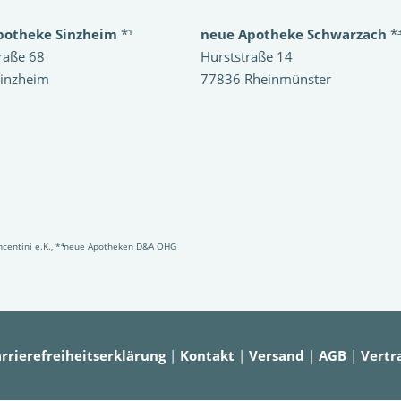
potheke Sinzheim
*¹
neue Apotheke Schwarzach
*
raße 68
Hurststraße 14
inzheim
77836 Rheinmünster
Vincentini e.K., *⁴neue Apotheken D&A OHG
rrierefreiheitserklärung
|
Kontakt
|
Versand
|
AGB
|
Vertr