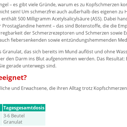
mangel – es gibt viele Gründe, warum es zu Kopfschmerzen 
r nicht sein! Um schmerzfrei auch außerhalb des eigenen zu
l enthält 500 Milligramm Acetylsalicylsäure (ASS). Dabei hand
r Prostaglandine hemmt – das sind Botenstoffe, die die Em
rregbarkeit der Schmerzrezeptoren und Schmerzen sowie En
er auch fiebersenkenden sowie entzündungshemmenden Me
ches Granulat, das sich bereits im Mund auflöst und ohne W
r den Darm ins Blut aufgenommen werden. Das Resultat: Ein
Sie gerade unterwegs sind.
eeignet?
endliche und Erwachsene, die ihren Alltag trotz Kopfschmerz
Tagesgesamtdosis
3-6 Beutel
Granulat