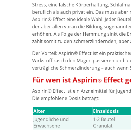
Stress, eine falsche Körperhaltung, Schlaf
beruflich als auch privat ein. Das muss abe
Aspirin® Effect eine ideale Wahl: Jeder Beute
der aber allen voran die Bildung sogenannte
erhöhen. Als Folge der Hemmung sinkt die E
zählt somit zu den schmerzlindernden, ab
Der Vorteil: Aspirin® Effect ist ein praktis
Wirkstoff rasch den Magen passieren und übe
verträgliche Schmerzlinderung – auch wenn 
Für wen ist Aspirin
Effect g
®
Aspirin® Effect ist ein Arzneimittel für Jug
Die empfohlene Dosis beträgt:
Alter
Einzeldosis
Jugendliche und
1-2 Beutel
Erwachsene
Granulat