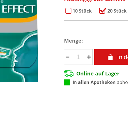
10 Stück
20 Stück
Menge:
In 
Online auf Lager
In
allen Apotheken
abhol