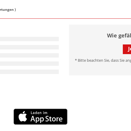
tungen )
Wie gefä
J
* Bitte beachten Sie, dass Sie