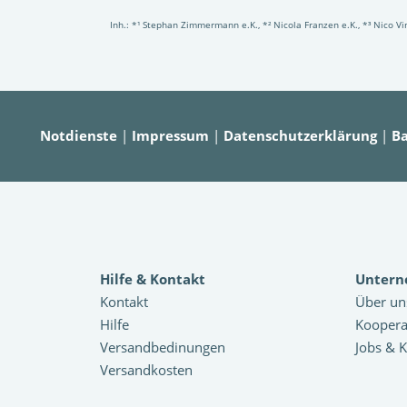
Inh.: *¹ Stephan Zimmermann e.K., *² Nicola Franzen e.K., *³ Nico 
Notdienste
|
Impressum
|
Datenschutzerklärung
|
Ba
Hilfe & Kontakt
Unter
Kontakt
Über un
Hilfe
Koopera
Versandbedinungen
Jobs & K
Versandkosten