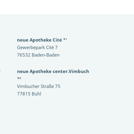
neue Apotheke Cité
*¹
Gewerbepark Cité 7
76532 Baden-Baden
³
neue Apotheke center.Vimbuch
*⁴
Vimbucher Straße 75
77815 Bühl