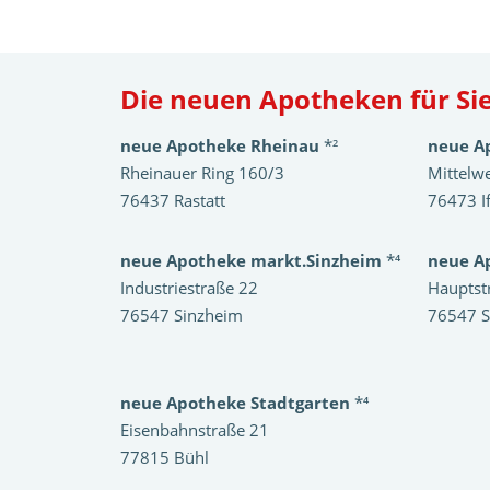
Die neuen Apotheken für Sie
neue Apotheke Rheinau
*²
neue A
Rheinauer Ring 160/3
Mittelw
76437 Rastatt
76473 I
neue Apotheke markt.Sinzheim
*⁴
neue A
Industriestraße 22
Hauptst
76547 Sinzheim
76547 S
neue Apotheke Stadtgarten
*⁴
Eisenbahnstraße 21
77815 Bühl