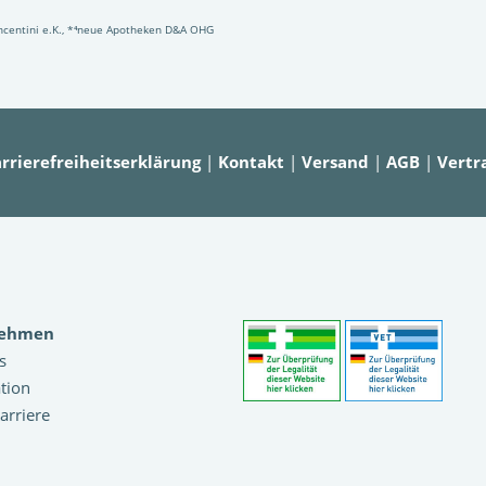
Vincentini e.K., *⁴neue Apotheken D&A OHG
rrierefreiheitserklärung
|
Kontakt
|
Versand
|
AGB
|
Vertr
nehmen
s
tion
arriere