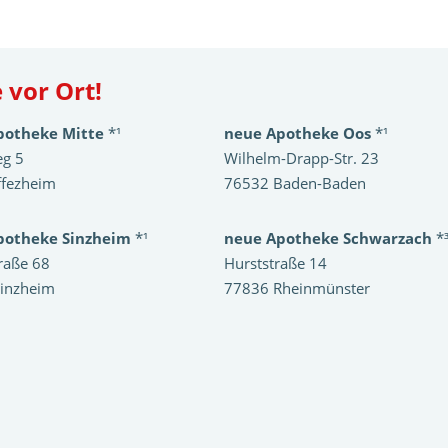
 vor Ort!
potheke Mitte
*¹
neue Apotheke Oos
*¹
eg 5
Wilhelm-Drapp-Str. 23
ffezheim
76532 Baden-Baden
potheke Sinzheim
*¹
neue Apotheke Schwarzach
*
raße 68
Hurststraße 14
inzheim
77836 Rheinmünster