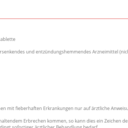
tablette
iebersenkendes und entzündungshemmendes Arzneimittel (nic
ichen mit fieberhaften Erkrankungen nur auf ärztliche Anw
anhaltendem Erbrechen kommen, so kann dies ein Zeichen de
ingt sofortiger ärztlicher Behandlung bedarf.